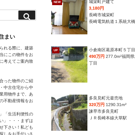
城栄町戸建て
NEW
3,180円
長崎市城栄町
長崎電気軌道１系統大
住まい
られる際に、建築
小倉南区葛原本町５丁
UP
当にこの物件をお
490万円
277.0m²
福岡県
に考えてご案内致
丁目
合った物件のご紹
・中古住宅から中
業用物件まで、あ
多良見町元釜売地
の不動産情報をお
320万円
1290.31m²
諫早市多良見町
」「生活利便性の
ＪＲ長崎本線大草駅
い」・・・まずは
せ下さい！私ども
探しをお手伝いさ