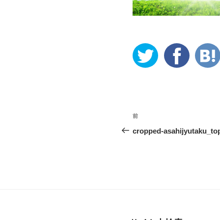
投
前
稿
cropped-asahijyutaku_to
ナ
ビ
ゲ
ー
シ