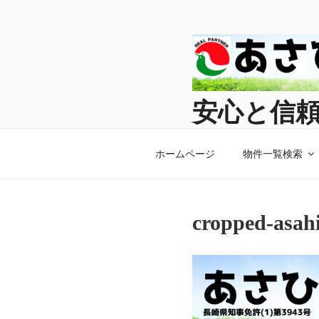
コ
ン
テ
ン
ツ
へ
安心と信
ス
キ
長崎の不動産はあさひ住
ッ
ホームページ
物件一覧検索
プ
cropped-asah