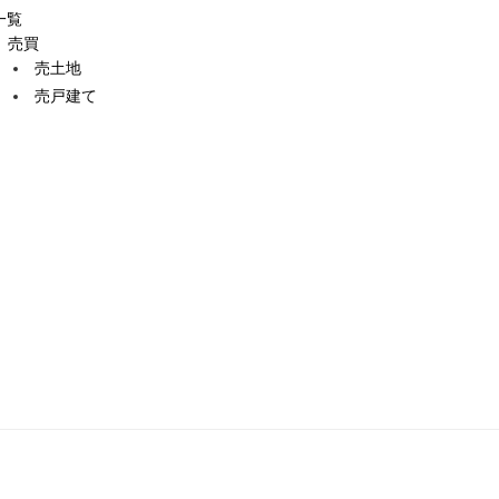
一覧
売買
売土地
売戸建て