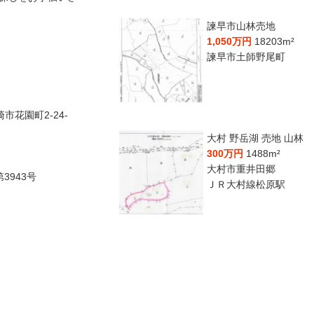
諫早市山林売地
1,050万円
18203m²
諫早市土師野尾町
崎市花園町2-24-
大村 野岳湖 売地 山林
300万円
1488m²
大村市重井田郷
3943号
ＪＲ大村線松原駅