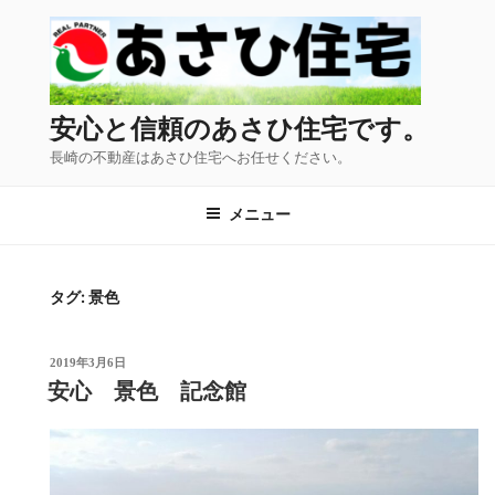
コ
ン
テ
ン
ツ
安心と信頼のあさひ住宅です。
へ
長崎の不動産はあさひ住宅へお任せください。
ス
キ
メニュー
ッ
プ
タグ:
景色
2019年3月6日
安心 景色 記念館