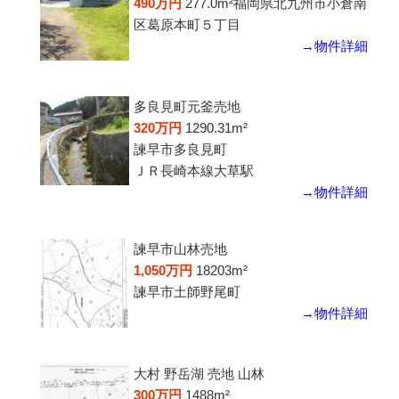
490万円
277.0m²
福岡県北九州市小倉南
区葛原本町５丁目
→物件詳細
多良見町元釜売地
320万円
1290.31m²
諫早市多良見町
ＪＲ長崎本線大草駅
→物件詳細
諫早市山林売地
1,050万円
18203m²
諫早市土師野尾町
→物件詳細
大村 野岳湖 売地 山林
300万円
1488m²