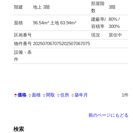
部屋階
階建
地上 3階
3階
数
建蔽率/
80% /
面積
96.54m² 土地 63.94m²
容積率
300%
区画番号
現況
居住中
物件番号
202507067075202507067075
設備・条
件
価格
面積
間取
住所
築年月
1件
前のページにもどる
検索