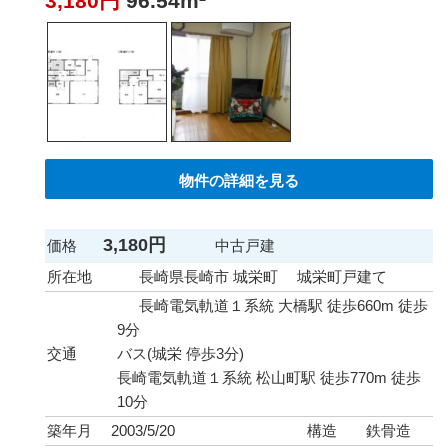
3,180円
96.54m²
物件の詳細を見る
3,180円
価格
中古戸建
所在地
長崎県長崎市 城栄町 城栄町戸建て
長崎電気軌道１系統 大橋駅 徒歩660m 徒歩
9分
交通
バス(城栄 停歩3分)
長崎電気軌道１系統 松山町駅 徒歩770m 徒歩
10分
築年月
2003/5/20
構造
鉄骨造