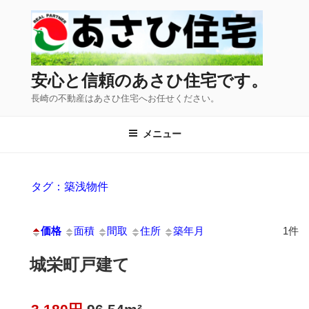
コ
ン
テ
ン
ツ
安心と信頼のあさひ住宅です。
へ
長崎の不動産はあさひ住宅へお任せください。
ス
キ
メニュー
ッ
プ
タグ：築浅物件
価格
面積
間取
住所
築年月
1件
城栄町戸建て