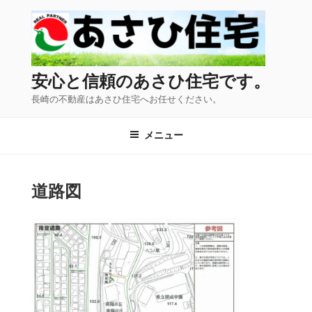
コ
ン
テ
ン
ツ
安心と信頼のあさひ住宅です。
へ
長崎の不動産はあさひ住宅へお任せください。
ス
キ
メニュー
ッ
プ
道路図