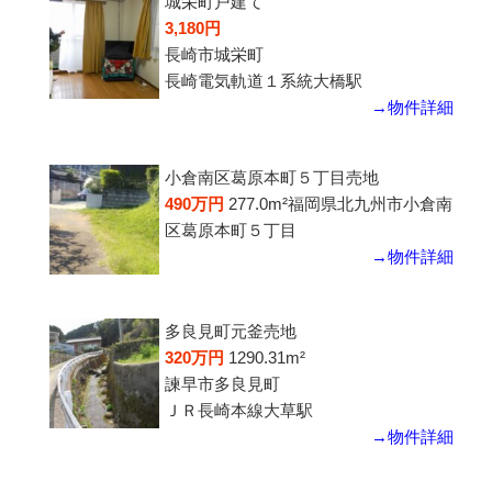
城栄町戸建て
3,180円
長崎市城栄町
長崎電気軌道１系統大橋駅
→物件詳細
小倉南区葛原本町５丁目売地
490万円
277.0m²
福岡県北九州市小倉南
区葛原本町５丁目
→物件詳細
多良見町元釜売地
320万円
1290.31m²
諫早市多良見町
ＪＲ長崎本線大草駅
→物件詳細