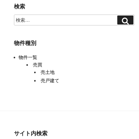
ー
検索
シ
ョ
ン
物件種別
物件一覧
売買
売土地
売戸建て
サイト内検索