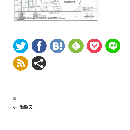
投
前
稿
道路図
ナ
ビ
ゲ