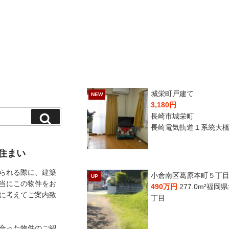
城栄町戸建て
NEW
3,180円
長崎市城栄町
長崎電気軌道１系統大
住まい
られる際に、建築
小倉南区葛原本町５丁
UP
当にこの物件をお
490万円
277.0m²
福岡県
に考えてご案内致
丁目
合った物件のご紹