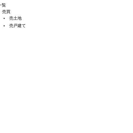
一覧
売買
売土地
売戸建て