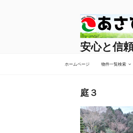
コ
ン
テ
ン
ツ
へ
安心と信
ス
キ
長崎の不動産はあさひ住
ッ
ホームページ
物件一覧検索
プ
庭３