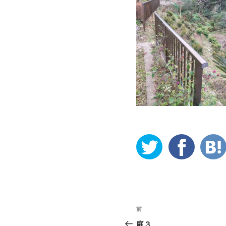
投
前
稿
庭３