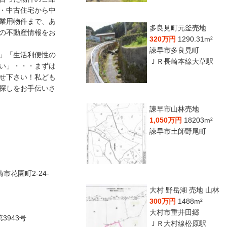
・中古住宅から中
業用物件まで、あ
多良見町元釜売地
の不動産情報をお
320万円
1290.31m²
諫早市多良見町
」「生活利便性の
ＪＲ長崎本線大草駅
い」・・・まずは
せ下さい！私ども
探しをお手伝いさ
諫早市山林売地
1,050万円
18203m²
諫早市土師野尾町
崎市花園町2-24-
大村 野岳湖 売地 山林
300万円
1488m²
大村市重井田郷
3943号
ＪＲ大村線松原駅