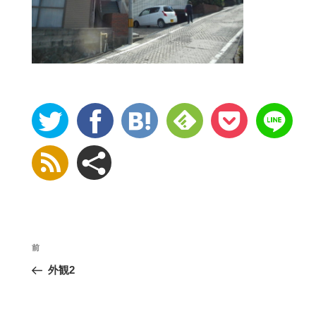
投
前
稿
外観2
ナ
ビ