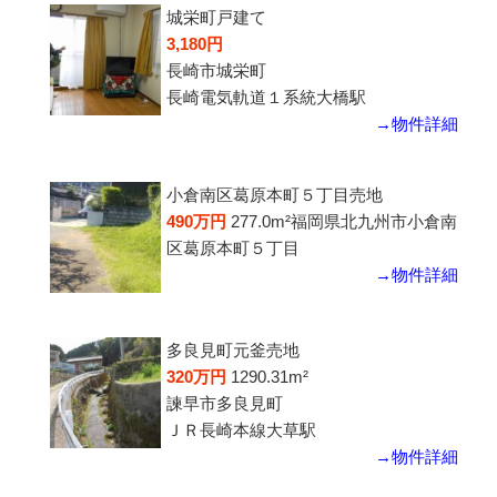
城栄町戸建て
3,180円
長崎市城栄町
長崎電気軌道１系統大橋駅
→物件詳細
小倉南区葛原本町５丁目売地
490万円
277.0m²
福岡県北九州市小倉南
区葛原本町５丁目
→物件詳細
多良見町元釜売地
320万円
1290.31m²
諫早市多良見町
ＪＲ長崎本線大草駅
→物件詳細