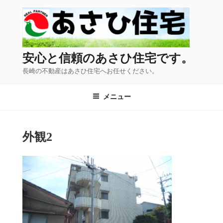
コ
ン
テ
ン
ツ
安心と信頼のあさひ住宅です。
へ
長崎の不動産はあさひ住宅へお任せください。
ス
キ
メニュー
ッ
プ
外観2