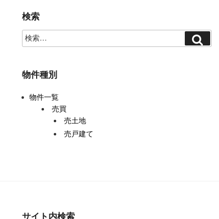
ゲ
ー
検索
シ
ョ
ン
物件種別
物件一覧
売買
売土地
売戸建て
サイト内検索