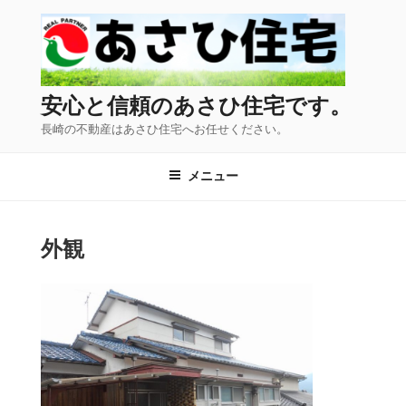
コ
ン
テ
ン
ツ
安心と信頼のあさひ住宅です。
へ
長崎の不動産はあさひ住宅へお任せください。
ス
キ
メニュー
ッ
プ
外観