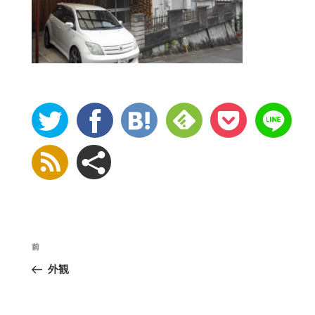
投
前
稿
外観
ナ
ビ