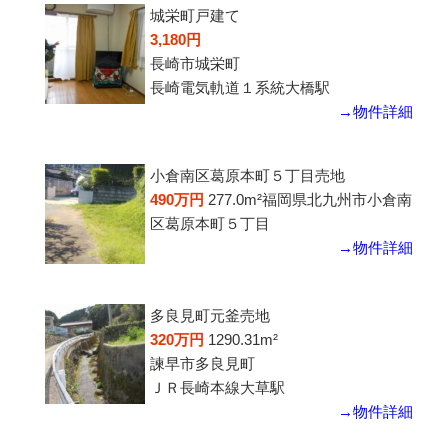
城栄町戸建て
3,180円
長崎市城栄町
長崎電気軌道１系統大橋駅
→物件詳細
小倉南区葛原本町５丁目売地
490万円
277.0m²
福岡県北九州市小倉南
区葛原本町５丁目
→物件詳細
多良見町元釜売地
320万円
1290.31m²
諫早市多良見町
ＪＲ長崎本線大草駅
→物件詳細