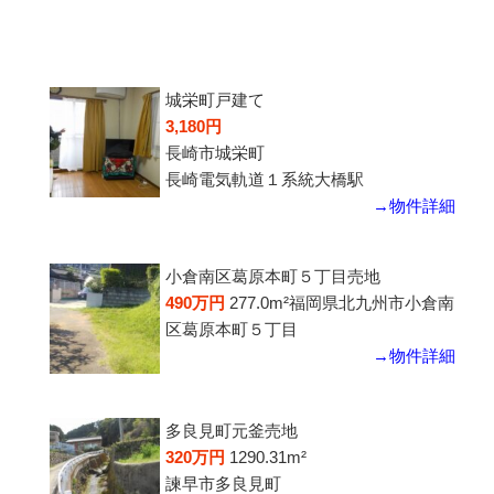
城栄町戸建て
3,180円
長崎市城栄町
長崎電気軌道１系統大橋駅
→物件詳細
小倉南区葛原本町５丁目売地
490万円
277.0m²
福岡県北九州市小倉南
区葛原本町５丁目
→物件詳細
多良見町元釜売地
320万円
1290.31m²
諫早市多良見町