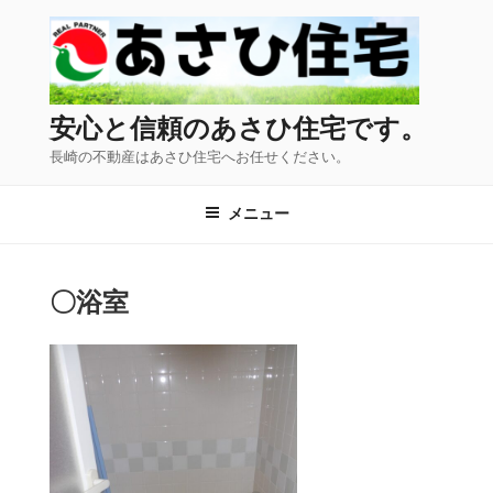
コ
ン
テ
ン
ツ
安心と信頼のあさひ住宅です。
へ
長崎の不動産はあさひ住宅へお任せください。
ス
キ
メニュー
ッ
プ
〇浴室