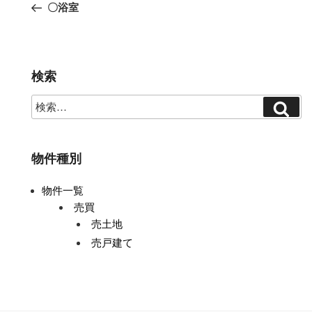
〇浴室
ナ
ビ
ゲ
ー
検索
シ
ョ
ン
物件種別
物件一覧
売買
売土地
売戸建て